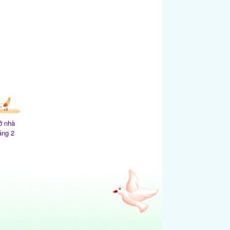
ở nhà
áng 2