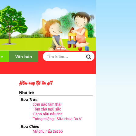
Văn bản
Hôm nay Bé ăn gì?
Nhà trẻ
Bữa Trưa
cơm gạo tám thái
Tôm xào ngũ sắc
Canh bầu nấu thịt
Tráng miệng : Sữa chua Ba Vì
Bữa Chiều
Mỳ chũ nấu thịt bò