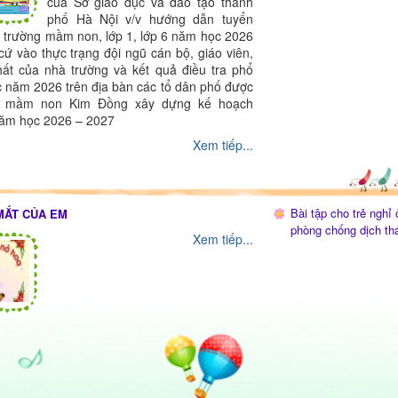
của Sở giáo dục và đào tạo thành
phố Hà Nội v/v hướng dẫn tuyển
c trường mầm non, lớp 1, lớp 6 năm học 2026
cứ vào thực trạng đội ngũ cán bộ, giáo viên,
hất của nhà trường và kết quả điều tra phổ
c năm 2026 trên địa bàn các tổ dân phố được
ng mầm non Kim Đồng xây dựng kế hoạch
năm học 2026 – 2027
Xem tiếp...
Bài tập cho trẻ nghỉ 
 MẮT CỦA EM
phòng chống dịch th
Xem tiếp...