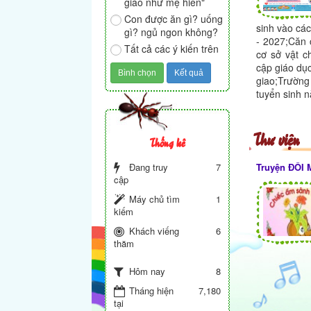
giáo như mẹ hiền"
Con được ăn gì? uống
sinh vào cá
gì? ngủ ngon không?
- 2027;Căn 
Tất cả các ý kiến trên
cơ sở vật c
cập giáo dụ
giao;Trườ
tuyển sinh 
Thư viện
Thống kê
Đang truy
7
Truyện ĐÔI
cập
Máy chủ tìm
1
kiếm
Khách viếng
6
thăm
8
Hôm nay
Tháng hiện
7,180
tại