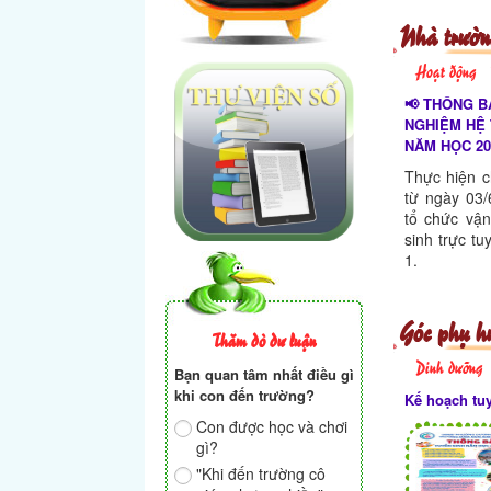
Nhà trườn
Hoạt động
📢 THÔNG B
NGHIỆM HỆ
NĂM HỌC 20
Thực hiện c
từ ngày 03/
tổ chức vậ
sinh trực t
1.
Góc phụ h
Thăm dò dư luận
Dinh dưỡng
Bạn quan tâm nhất điều gì
khi con đến trường?
Kế hoạch tu
Con được học và chơi
gì?
"Khi đến trường cô