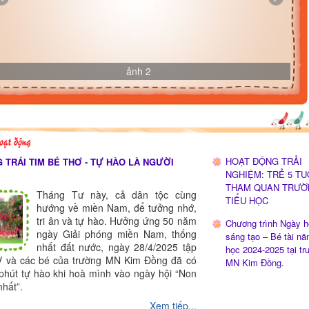
ảnh 2
oạt động
HOẠT ĐỘNG TRẢI
NG TRÁI TIM BÉ THƠ - TỰ HÀO LÀ NGƯỜI
NGHIỆM: TRẺ 5 TU
THAM QUAN TRƯỜ
Tháng Tư này, cả dân tộc cùng
TIỂU HỌC
hướng về miền Nam, để tưởng nhớ,
tri ân và tự hào. Hưởng ứng 50 năm
Chương trình Ngày h
ngày Giải phóng miền Nam, thống
sáng tạo – Bé tài n
nhất đất nước, ngày 28/4/2025 tập
học 2024-2025 tại tr
 và các bé của trường MN Kim Đồng đã có
MN Kim Đồng.
phút tự hào khi hoà mình vào ngày hội “Non
nhất”.
Xem tiếp...