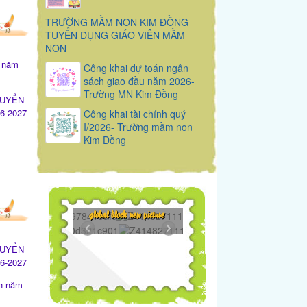
TRƯỜNG MẦM NON KIM ĐỒNG
TUYỂN DỤNG GIÁO VIÊN MẦM
NON
h năm
Công khai dự toán ngân
sách giao đầu năm 2026-
Trường MN Kim Đồng
TUYỂN
6-2027
Công khai tài chính quý
I/2026- Trường mầm non
Kim Đồng
295...
Z4148271119650...
global block new picture
649...
Z4148271119648...
398...
TUYỂN
6-2027
nh năm