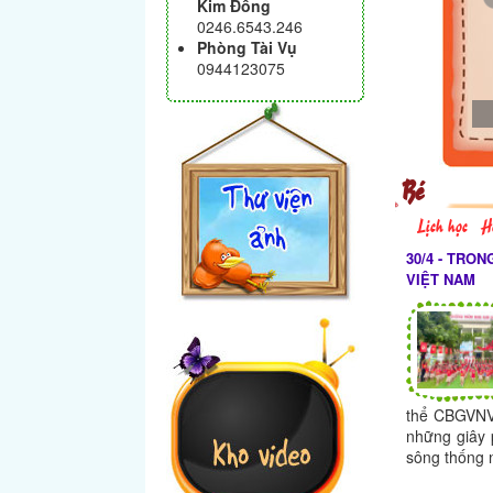
Kim Đồng
0246.6543.246
Phòng Tài Vụ
0944123075
ảnh 1
Bé
Lịch học
H
30/4 - TRO
VIỆT NAM
thể CBGVNV
những giây 
sông thống 