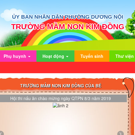
ỦY BAN NHÂN DÂN PHƯỜNG DƯƠNG NỘI
TRƯỜNG MẦM NON KIM ĐỒNG
Phụ huynh
Hoạt động
Tuyển sinh
Thư viện
TRƯỜNG MẦM NON KIM ĐỒNG CỦA BÉ
Hội thi nấu ăn chào mừng ngày QTPN 8/3 năm 2019