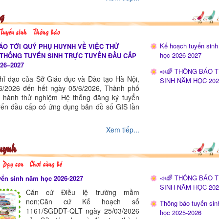
g
Tuyển sinh
Thông báo
Kế hoạch tuyển sin
ÁO TỚI QUÝ PHỤ HUYNH VỀ VIỆC THỬ
học 2026-2027
 THỐNG TUYỂN SINH TRỰC TUYẾN ĐẦU CẤP
26–2027
📣🌈 THÔNG BÁO 
hỉ đạo của Sở Giáo dục và Đào tạo Hà Nội,
SINH NĂM HỌC 202
6/2026 đến hết ngày 05/6/2026, Thành phố
n hành thử nghiệm Hệ thống đăng ký tuyển
uyến đầu cấp có ứng dụng bản đồ số GIS lần
Xem tiếp...
uynh
Z4148271122
Dạy con
Chơi cùng bé
Z4148271119
Z4148270977
📣🌈 THÔNG BÁO 
yển sinh năm học 2026-2027
SINH NĂM HỌC 202
Căn cứ Điều lệ trường mầm
non;Căn cứ Kế hoạch số
Thông báo tuyển si
1161/SGDĐT-QLT ngày 25/03/2026
học 2025-2026