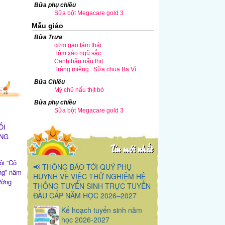
Bữa phụ chiều
Sữa bột Megacare gold 3
Mẫu giáo
Bữa Trưa
cơm gạo tám thái
ảnh 3
Tôm xào ngũ sắc
Canh bầu nấu thịt
Tráng miệng : Sữa chua Ba Vì
Bữa Chiều
Mỳ chũ nấu thịt bò
Bữa phụ chiều
Sữa bột Megacare gold 3
ỔI
NG
Tin mới nhất
ội “Cô
📢 THÔNG BÁO TỚI QUÝ PHỤ
ăng” năm
HUYNH VỀ VIỆC THỬ NGHIỆM HỆ
ường
THỐNG TUYỂN SINH TRỰC TUYẾN
ĐẦU CẤP NĂM HỌC 2026–2027
Kế hoạch tuyển sinh năm
học 2026-2027