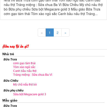
Nhà trẻ Bữa Trưa cơm gạo tám thái Tôm xào ngũ sắc Canh bầu
nấu thịt Tráng miệng : Sữa chua Ba Vì Bữa Chiều Mỳ chũ nấu thịt
bò Bữa phụ chiều Sữa bột Megacare gold 3 Mẫu giáo Bữa Trưa
cơm gạo tám thái Tôm xào ngũ sắc Canh bầu nấu thịt Tráng...
«
1
2
»
Hôm nay Bé ăn gì?
Nhà trẻ
Bữa Trưa
cơm gạo tám thái
Tôm xào ngũ sắc
Canh bầu nấu thịt
Tráng miệng : Sữa chua Ba Vì
Bữa Chiều
Mỳ chũ nấu thịt bò
Bữa phụ chiều
Sữa bột Megacare gold 3
Mẫu giáo
Bữa Trưa