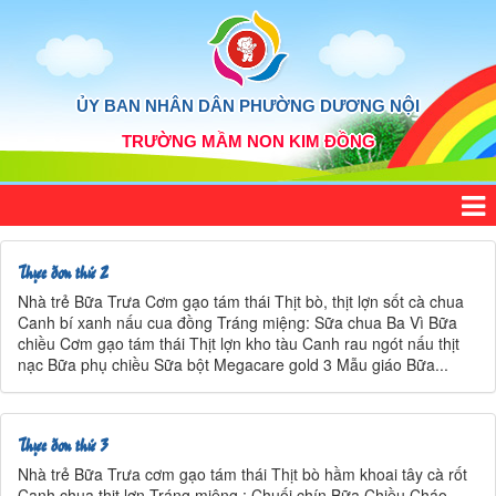
ỦY BAN NHÂN DÂN PHƯỜNG DƯƠNG NỘI
TRƯỜNG MẦM NON KIM ĐỒNG
Thực đơn thứ 2
Nhà trẻ Bữa Trưa Cơm gạo tám thái Thịt bò, thịt lợn sốt cà chua
Canh bí xanh nấu cua đồng Tráng miệng: Sữa chua Ba Vì Bữa
chiều Cơm gạo tám thái Thịt lợn kho tàu Canh rau ngót nấu thịt
nạc Bữa phụ chiều Sữa bột Megacare gold 3 Mẫu giáo Bữa...
Thực đơn thứ 3
Nhà trẻ Bữa Trưa cơm gạo tám thái Thịt bò hầm khoai tây cà rốt
Canh chua thịt lợn Tráng miệng : Chuối chín Bữa Chiều Cháo