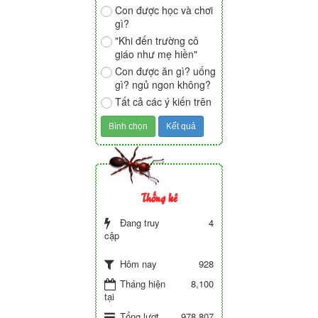
Con được học và chơi
gì?
"Khi đến trường cô
giáo như mẹ hiền"
Con được ăn gì? uống
gì? ngủ ngon không?
Tất cả các ý kiến trên
Thống kê
Đang truy
4
cập
928
Hôm nay
Tháng hiện
8,100
tại
Tổng lượt
978,807