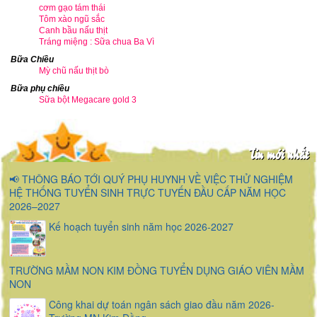
cơm gạo tám thái
Tôm xào ngũ sắc
Canh bầu nấu thịt
Tráng miệng : Sữa chua Ba Vì
Bữa Chiều
Mỳ chũ nấu thịt bò
Bữa phụ chiều
Sữa bột Megacare gold 3
Tin mới nhất
📢 THÔNG BÁO TỚI QUÝ PHỤ HUYNH VỀ VIỆC THỬ NGHIỆM
HỆ THỐNG TUYỂN SINH TRỰC TUYẾN ĐẦU CẤP NĂM HỌC
2026–2027
Kế hoạch tuyển sinh năm học 2026-2027
TRƯỜNG MẦM NON KIM ĐỒNG TUYỂN DỤNG GIÁO VIÊN MẦM
NON
Công khai dự toán ngân sách giao đầu năm 2026-