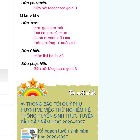
Bữa phụ chiều
Sữa bột Megacare gold 3
Mẫu giáo
Bữa Trưa
cơm gạo tám thái
Thịt lợn rim cà chua
Canh bí xanh nấu thịt
Tráng miệng : Chuối chín
Bữa Chiều
cháo thịt bò, bí đỏ
Bữa phụ chiều
Sữa bột Megacare gold 3
Tin mới nhất
📢 THÔNG BÁO TỚI QUÝ PHỤ
HUYNH VỀ VIỆC THỬ NGHIỆM HỆ
THỐNG TUYỂN SINH TRỰC TUYẾN
ĐẦU CẤP NĂM HỌC 2026–2027
Kế hoạch tuyển sinh năm
học 2026-2027