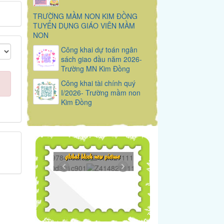
TRƯỜNG MẦM NON KIM ĐỒNG
TUYỂN DỤNG GIÁO VIÊN MẦM
NON
Công khai dự toán ngân
sách giao đầu năm 2026-
Trường MN Kim Đồng
Công khai tài chính quý
I/2026- Trường mầm non
Kim Đồng
295...
Z4148271119650...
global block new picture
649...
Z4148271119648...
398...