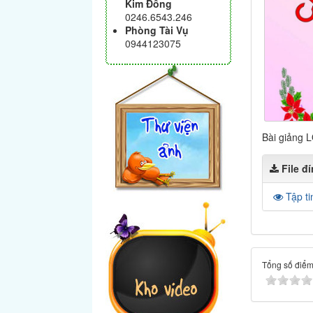
Kim Đồng
0246.6543.246
Phòng Tài Vụ
0944123075
Bài giảng 
File đ
Tập ti
Tổng số điểm 