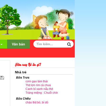
Văn bản
Hôm nay Bé ăn gì?
Nhà trẻ
Bữa Trưa
cơm gạo tám thái
Thịt lợn rim cà chua
Canh bí xanh nấu thịt
Tráng miệng : Chuối chín
Bữa Chiều
cháo thịt bò, bí đỏ