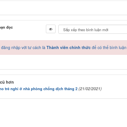
bạn đọc
 đăng nhập với tư cách là
Thành viên chính thức
để có thể bình luận
 cũ hơn
Z4148271122
(21/02/2021)
cho trẻ nghỉ ở nhà phòng chống dịch tháng 2
Z4148271119
Z4148270977