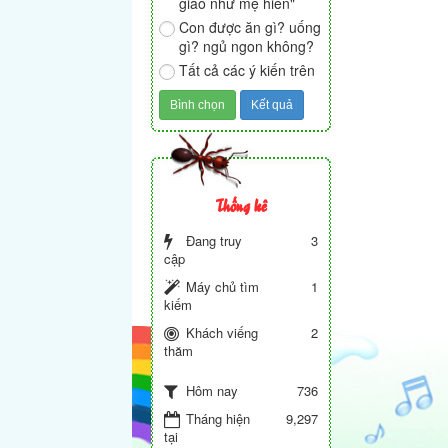
giáo như mẹ hiền"
Con được ăn gì? uống
gì? ngủ ngon không?
Tất cả các ý kiến trên
Thống kê
Đang truy
3
cập
Máy chủ tìm
1
kiếm
Khách viếng
2
thăm
736
Hôm nay
Tháng hiện
9,297
tại