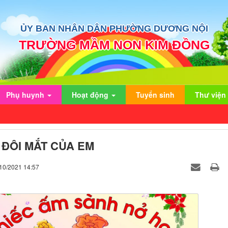
ỦY BAN NHÂN DÂN PHƯỜNG DƯƠNG NỘI
TRƯỜNG MẦM NON KIM ĐỒNG
Phụ huynh
Hoạt động
Tuyển sinh
Thư viện
n ĐÔI MẮT CỦA EM
/10/2021 14:57