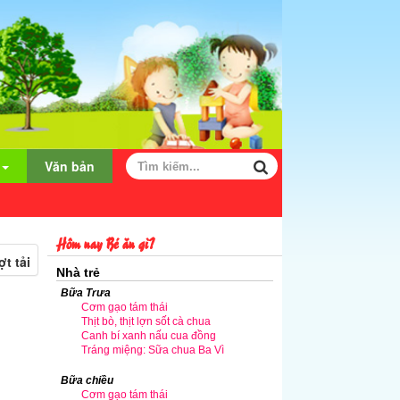
Văn bản
Hôm nay Bé ăn gì?
t tải
Nhà trẻ
Bữa Trưa
Cơm gạo tám thái
Thịt bò, thịt lợn sốt cà chua
Canh bí xanh nấu cua đồng
Tráng miệng: Sữa chua Ba Vì
Bữa chiều
Cơm gạo tám thái