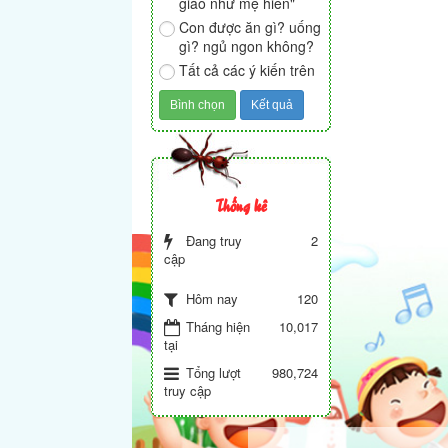
giáo như mẹ hiền"
Con được ăn gì? uống
gì? ngủ ngon không?
Tất cả các ý kiến trên
Thống kê
Đang truy
2
cập
120
Hôm nay
Tháng hiện
10,017
tại
Tổng lượt
980,724
truy cập