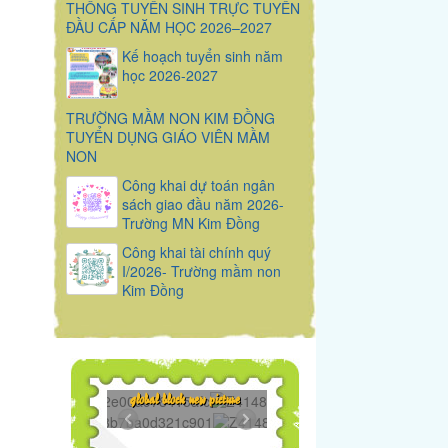
THỐNG TUYỂN SINH TRỰC TUYẾN
ĐẦU CẤP NĂM HỌC 2026–2027
Kế hoạch tuyển sinh năm
học 2026-2027
TRƯỜNG MẦM NON KIM ĐỒNG
TUYỂN DỤNG GIÁO VIÊN MẦM
NON
Công khai dự toán ngân
sách giao đầu năm 2026-
Trường MN Kim Đồng
Công khai tài chính quý
I/2026- Trường mầm non
Kim Đồng
295...
Z4148271119650...
global block new picture
649...
Z4148271119648...
398...