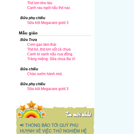
Thịt lợn kho tàu
Canh rau ngót nấu thịt nạc
Bữa phụ chiều
Sữa bột Megacare gold 3
Mẫu giáo
Bữa Trưa
Cơm gạo tám thái
Thịt bò, thịt lợn sốt cà chua
Canh bí xanh nấu cua đồng
Tráng miệng: Sữa chua Ba Vì
Bữa chiều
Cháo sườn hành mùi
Bữa phụ chiều
Sữa bột Megacare gold 3
Tin mới nhất
📢 THÔNG BÁO TỚI QUÝ PHỤ
HUYNH VỀ VIỆC THỬ NGHIỆM HỆ