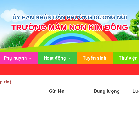
ỦY BAN NHÂN DÂN PHƯỜNG DƯƠNG NỘI
TRƯỜNG MẦM NON KIM ĐỒNG
Phụ huynh
Hoạt động
Tuyển sinh
Thư viện
p tin)
Gửi lên
Dung lượng
Lượ