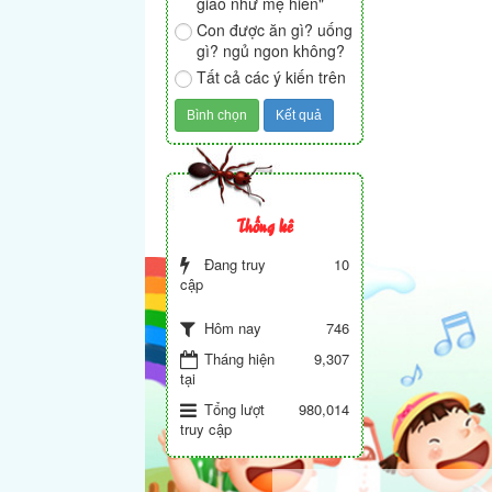
giáo như mẹ hiền"
Con được ăn gì? uống
gì? ngủ ngon không?
Tất cả các ý kiến trên
Thống kê
Đang truy
10
cập
746
Hôm nay
Tháng hiện
9,307
tại
Tổng lượt
980,014
truy cập