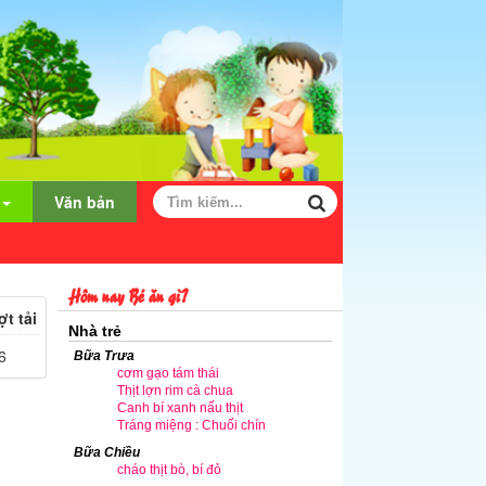
Văn bản
Hôm nay Bé ăn gì?
t tải
Nhà trẻ
6
Bữa Trưa
cơm gạo tám thái
Thịt lợn rim cà chua
Canh bí xanh nấu thịt
Tráng miệng : Chuối chín
Bữa Chiều
cháo thịt bò, bí đỏ