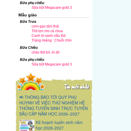
Bữa phụ chiều
Sữa bột Megacare gold 3
Mẫu giáo
Bữa Trưa
cơm gạo tám thái
Thịt lợn rim cà chua
Canh bí xanh nấu thịt
Tráng miệng : Chuối chín
Bữa Chiều
cháo thịt bò, bí đỏ
Bữa phụ chiều
Sữa bột Megacare gold 3
Tin mới nhất
📢 THÔNG BÁO TỚI QUÝ PHỤ
HUYNH VỀ VIỆC THỬ NGHIỆM HỆ
THỐNG TUYỂN SINH TRỰC TUYẾN
ĐẦU CẤP NĂM HỌC 2026–2027
Kế hoạch tuyển sinh năm
học 2026-2027