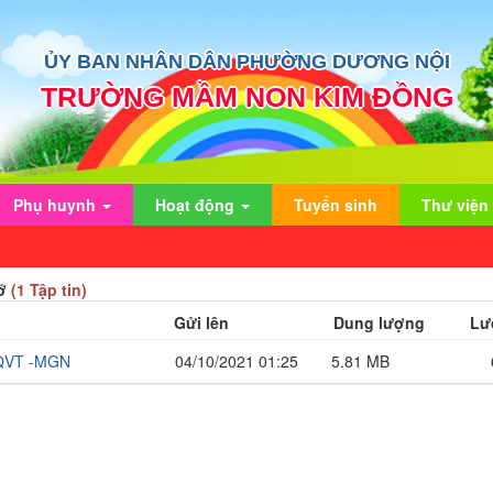
ỦY BAN NHÂN DÂN PHƯỜNG DƯƠNG NỘI
TRƯỜNG MẦM NON KIM ĐỒNG
Phụ huynh
Hoạt động
Tuyển sinh
Thư viện
hỡ
(1 Tập tin)
Gửi lên
Dung lượng
Lượ
LQVT -MGN
04/10/2021 01:25
5.81 MB