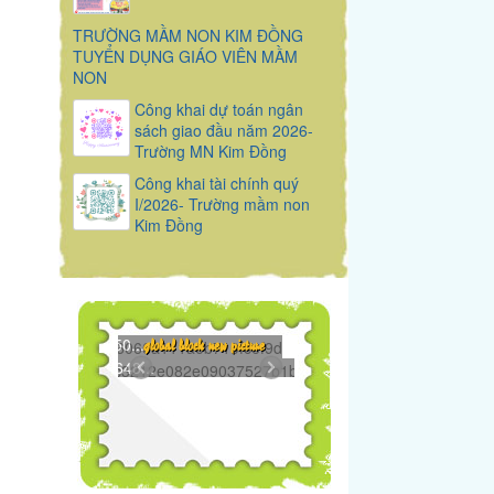
TRƯỜNG MẦM NON KIM ĐỒNG
TUYỂN DỤNG GIÁO VIÊN MẦM
NON
Công khai dự toán ngân
sách giao đầu năm 2026-
Trường MN Kim Đồng
Công khai tài chính quý
I/2026- Trường mầm non
Kim Đồng
48271119650...
global block new picture
148271119648...